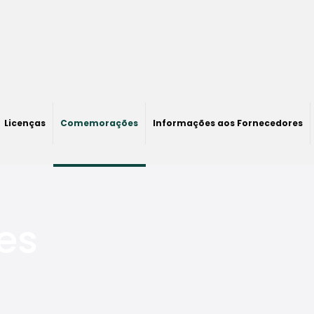
Licenças
Comemorações
Informações aos Fornecedores
es
0
0
Encerramento 2023
Comemoração
– Especial Natalino
Junho