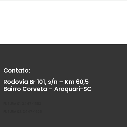
Contato:
Rodovia Br 101, s/n – Km 60,5
Bairro Corveta – Araquari-SC
FUTURA 01: 3447-1553
FUTURA 02: 3447-1625